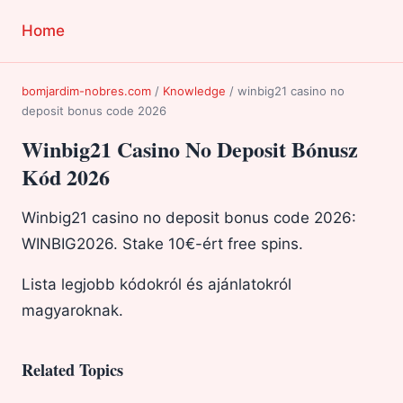
Home
bomjardim-nobres.com
/
Knowledge
/
winbig21 casino no
deposit bonus code 2026
Winbig21 Casino No Deposit Bónusz
Kód 2026
Winbig21 casino no deposit bonus code 2026:
WINBIG2026. Stake 10€-ért free spins.
Lista legjobb kódokról és ajánlatokról
magyaroknak.
Related Topics