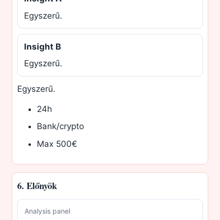
Egyszerű.
Insight B
Egyszerű.
Egyszerű.
24h
Bank/crypto
Max 500€
6. Előnyök
Analysis panel