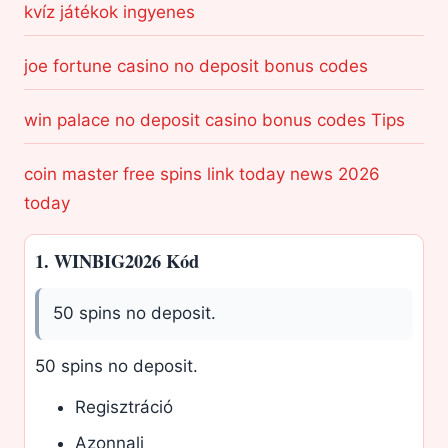
kvíz játékok ingyenes
joe fortune casino no deposit bonus codes
win palace no deposit casino bonus codes Tips
coin master free spins link today news 2026
today
1. WINBIG2026 Kód
50 spins no deposit.
50 spins no deposit.
Regisztráció
Azonnali