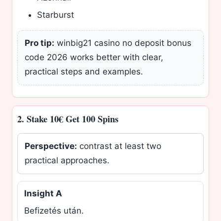
Starburst
Pro tip:
winbig21 casino no deposit bonus
code 2026 works better with clear,
practical steps and examples.
2. Stake 10€ Get 100 Spins
Perspective:
contrast at least two
practical approaches.
Insight A
Befizetés után.