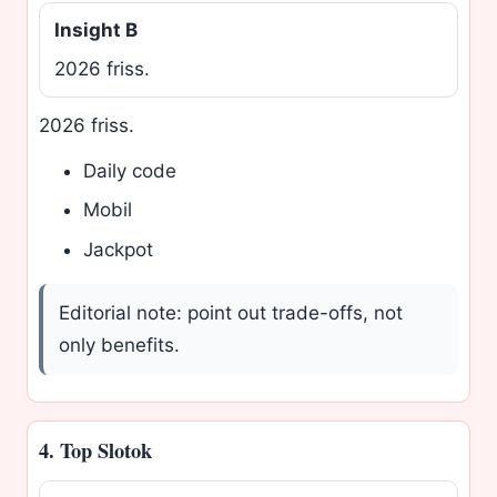
Insight B
2026 friss.
2026 friss.
Daily code
Mobil
Jackpot
Editorial note: point out trade-offs, not
only benefits.
4. Top Slotok