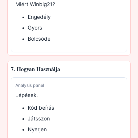
Miért Winbig21?
Engedély
Gyors
Bölcsőde
7. Hogyan Használja
Analysis panel
Lépések.
Kód beírás
Játsszon
Nyerjen