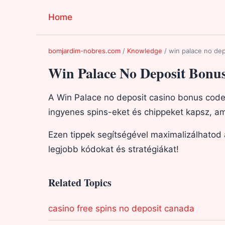
Home
bomjardim-nobres.com
/
Knowledge
/
win palace no dep
Win Palace No Deposit Bonu
A Win Palace no deposit casino bonus code
ingyenes spins-eket és chippeket kapsz, am
Ezen tippek segítségével maximalizálhatod 
legjobb kódokat és stratégiákat!
Related Topics
casino free spins no deposit canada