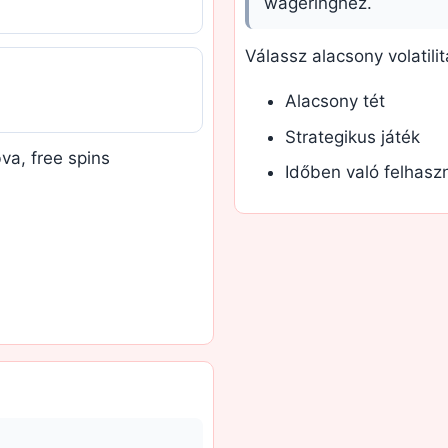
wageringhez.
Válassz alacsony volatil
Alacsony tét
Strategikus játék
va, free spins
Időben való felhasz