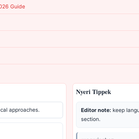
2026 Guide
Nyeri Tippek
ical approaches.
Editor note:
keep langu
section.