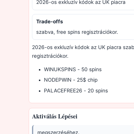
2026-os exkluzív kódok az UK piacra
Trade-offs
szabva, free spins regisztrációkor.
2026-os exkluzív kódok az UK piacra szab
regisztrációkor.
WINUKSPINS - 50 spins
NODEPWIN - 25$ chip
PALACEFREE26 - 20 spins
Aktiválás Lépései
megszerzéséhez.