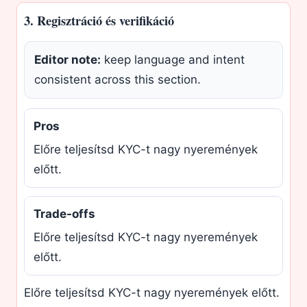
3. Regisztráció és verifikáció
Editor note:
keep language and intent
consistent across this section.
Pros
Előre teljesítsd KYC-t nagy nyeremények
előtt.
Trade-offs
Előre teljesítsd KYC-t nagy nyeremények
előtt.
Előre teljesítsd KYC-t nagy nyeremények előtt.