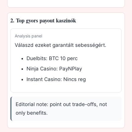
2. Top gyors payout kaszinók
Analysis panel
Válaszd ezeket garantált sebességért.
Duelbits: BTC 10 perc
Ninja Casino: PayNPlay
Instant Casino: Nincs reg
Editorial note: point out trade-offs, not
only benefits.