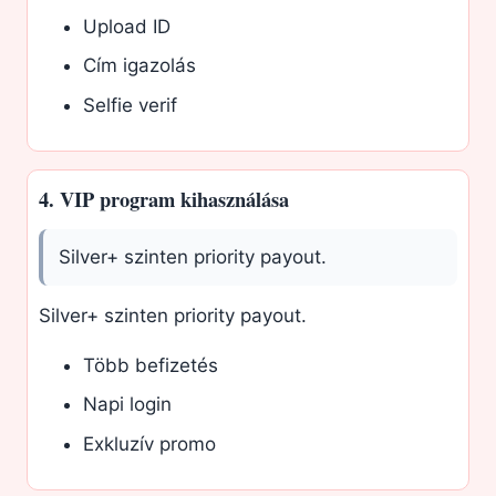
Upload ID
Cím igazolás
Selfie verif
4. VIP program kihasználása
Silver+ szinten priority payout.
Silver+ szinten priority payout.
Több befizetés
Napi login
Exkluzív promo