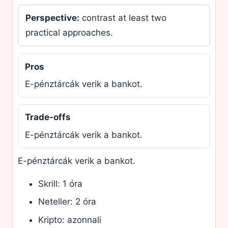
Perspective:
contrast at least two
practical approaches.
Pros
E-pénztárcák verik a bankot.
Trade-offs
E-pénztárcák verik a bankot.
E-pénztárcák verik a bankot.
Skrill: 1 óra
Neteller: 2 óra
Kripto: azonnali