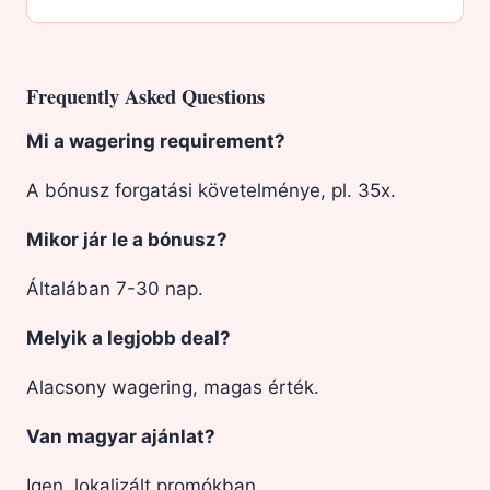
Frequently Asked Questions
Mi a wagering requirement?
A bónusz forgatási követelménye, pl. 35x.
Mikor jár le a bónusz?
Általában 7-30 nap.
Melyik a legjobb deal?
Alacsony wagering, magas érték.
Van magyar ajánlat?
Igen, lokalizált promókban.