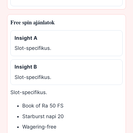
Free spin ajánlatok
Insight A
Slot-specifikus.
Insight B
Slot-specifikus.
Slot-specifikus.
Book of Ra 50 FS
Starburst napi 20
Wagering-free