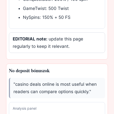
GameTwist: 500 Twist
NySpins: 150% + 50 FS
EDITORIAL note:
update this page
regularly to keep it relevant.
No deposit bónuszok
"casino deals online is most useful when
readers can compare options quickly."
Analysis panel