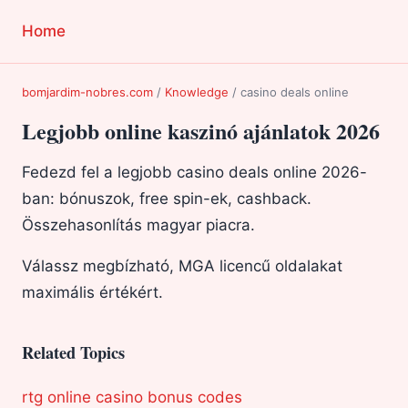
Home
bomjardim-nobres.com
/
Knowledge
/
casino deals online
Legjobb online kaszinó ajánlatok 2026
Fedezd fel a legjobb casino deals online 2026-
ban: bónuszok, free spin-ek, cashback.
Összehasonlítás magyar piacra.
Válassz megbízható, MGA licencű oldalakat
maximális értékért.
Related Topics
rtg online casino bonus codes