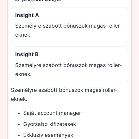
Insight A
Személyre szabott bónuszok magas roller-
eknek.
Insight B
Személyre szabott bónuszok magas roller-
eknek.
Személyre szabott bónuszok magas roller-
eknek.
Saját account manager
Gyorsabb kifizetések
Exkluzív események