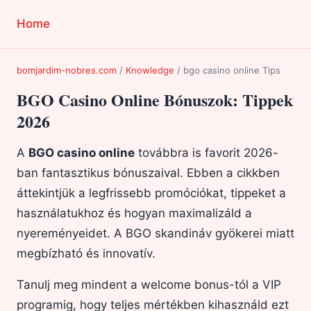
Home
bomjardim-nobres.com
/
Knowledge
/
bgo casino online Tips
BGO Casino Online Bónuszok: Tippek
2026
A
BGO casino online
továbbra is favorit 2026-
ban fantasztikus bónuszaival. Ebben a cikkben
áttekintjük a legfrissebb promóciókat, tippeket a
használatukhoz és hogyan maximalizáld a
nyereményeidet. A BGO skandináv gyökerei miatt
megbízható és innovatív.
Tanulj meg mindent a welcome bonus-tól a VIP
programig, hogy teljes mértékben kihasználd ezt