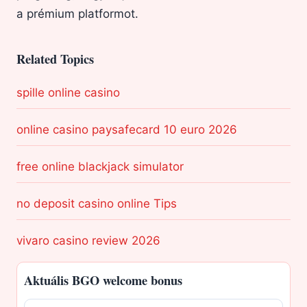
a prémium platformot.
Related Topics
spille online casino
online casino paysafecard 10 euro 2026
free online blackjack simulator
no deposit casino online Tips
vivaro casino review 2026
Aktuális BGO welcome bonus