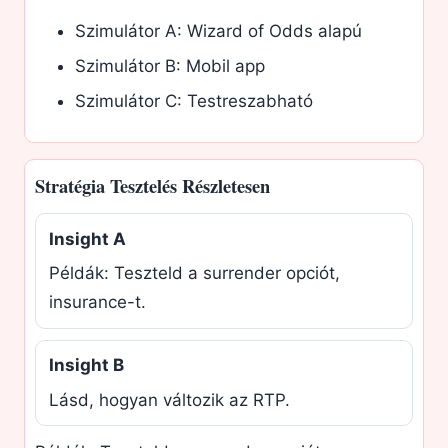
Szimulátor A: Wizard of Odds alapú
Szimulátor B: Mobil app
Szimulátor C: Testreszabható
Stratégia Tesztelés Részletesen
Insight A
Példák: Teszteld a surrender opciót,
insurance-t.
Insight B
Lásd, hogyan változik az RTP.