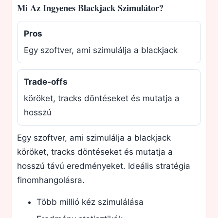
Mi Az Ingyenes Blackjack Szimulátor?
Pros
Egy szoftver, ami szimulálja a blackjack
Trade-offs
köröket, tracks döntéseket és mutatja a
hosszú
Egy szoftver, ami szimulálja a blackjack
köröket, tracks döntéseket és mutatja a
hosszú távú eredményeket. Ideális stratégia
finomhangolásra.
Több millió kéz szimulálása