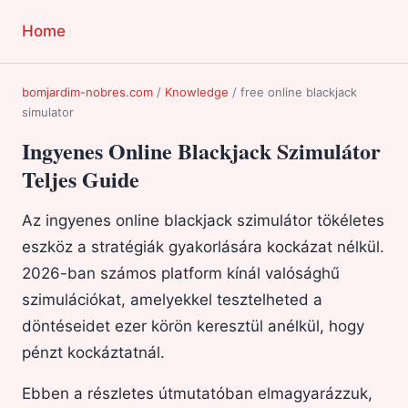
Home
bomjardim-nobres.com
/
Knowledge
/
free online blackjack
simulator
Ingyenes Online Blackjack Szimulátor
Teljes Guide
Az ingyenes online blackjack szimulátor tökéletes
eszköz a stratégiák gyakorlására kockázat nélkül.
2026-ban számos platform kínál valósághű
szimulációkat, amelyekkel tesztelheted a
döntéseidet ezer körön keresztül anélkül, hogy
pénzt kockáztatnál.
Ebben a részletes útmutatóban elmagyarázzuk,