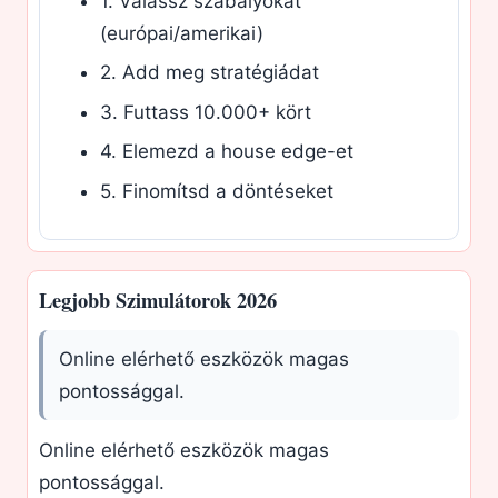
1. Válassz szabályokat
(európai/amerikai)
2. Add meg stratégiádat
3. Futtass 10.000+ kört
4. Elemezd a house edge-et
5. Finomítsd a döntéseket
Legjobb Szimulátorok 2026
Online elérhető eszközök magas
pontossággal.
Online elérhető eszközök magas
pontossággal.