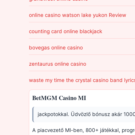
online casino watson lake yukon Review
counting card online blackjack
bovegas online casino
zentaurus online casino
waste my time the crystal casino band lyri
BetMGM Casino MI
jackpotokkal. Üdvözlő bónusz akár 100
A piacvezető MI-ben, 800+ játékkal, progr