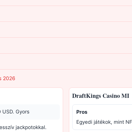
cs 2026
DraftKings Casino MI
0 USD. Gyors
Pros
Egyedi játékok, mint NF
esszív jackpotokkal.