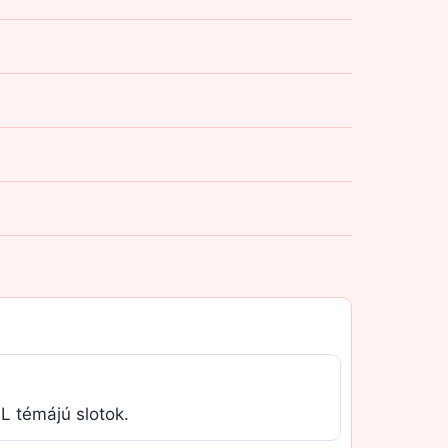
L témájú slotok.