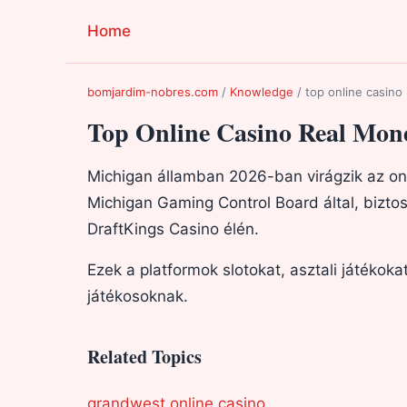
Home
bomjardim-nobres.com
/
Knowledge
/
top online casino
Top Online Casino Real Mon
Michigan államban 2026-ban virágzik az onli
Michigan Gaming Control Board által, biztos
DraftKings Casino élén.
Ezek a platformok slotokat, asztali játékoka
játékosoknak.
Related Topics
grandwest online casino