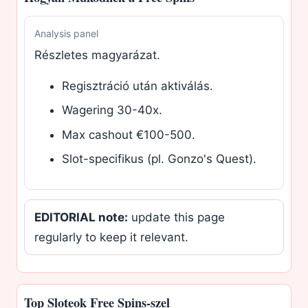
Analysis panel
Részletes magyarázat.
Regisztráció után aktiválás.
Wagering 30-40x.
Max cashout €100-500.
Slot-specifikus (pl. Gonzo's Quest).
EDITORIAL note:
update this page
regularly to keep it relevant.
Top Sloteok Free Spins-szel