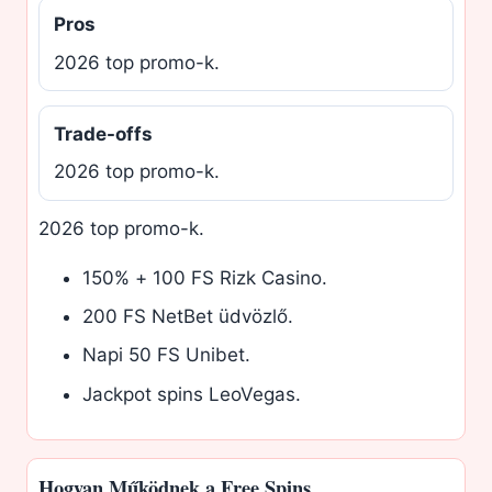
Pros
2026 top promo-k.
Trade-offs
2026 top promo-k.
2026 top promo-k.
150% + 100 FS Rizk Casino.
200 FS NetBet üdvözlő.
Napi 50 FS Unibet.
Jackpot spins LeoVegas.
Hogyan Működnek a Free Spins