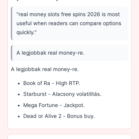
"real money slots free spins 2026 is most
useful when readers can compare options
quickly."
A legjobbak real money-re.
A legjobbak real money-re.
Book of Ra - High RTP.
Starburst - Alacsony volatilitás.
Mega Fortune - Jackpot.
Dead or Alive 2 - Bonus buy.