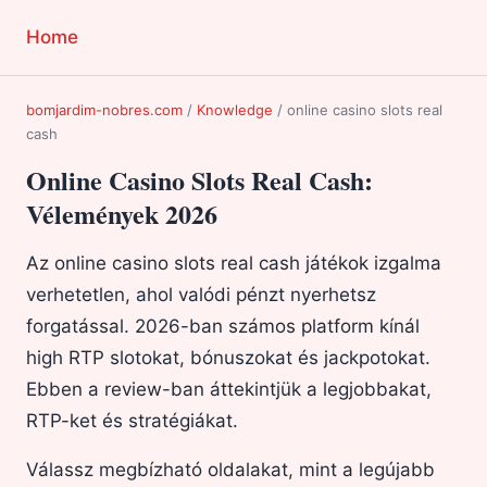
Home
bomjardim-nobres.com
/
Knowledge
/
online casino slots real
cash
Online Casino Slots Real Cash:
Vélemények 2026
Az online casino slots real cash játékok izgalma
verhetetlen, ahol valódi pénzt nyerhetsz
forgatással. 2026-ban számos platform kínál
high RTP slotokat, bónuszokat és jackpotokat.
Ebben a review-ban áttekintjük a legjobbakat,
RTP-ket és stratégiákat.
Válassz megbízható oldalakat, mint a legújabb