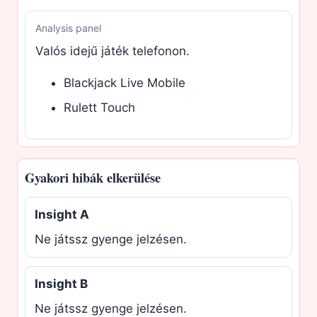
Analysis panel
Valós idejű játék telefonon.
Blackjack Live Mobile
Rulett Touch
Gyakori hibák elkerülése
Insight A
Ne játssz gyenge jelzésen.
Insight B
Ne játssz gyenge jelzésen.