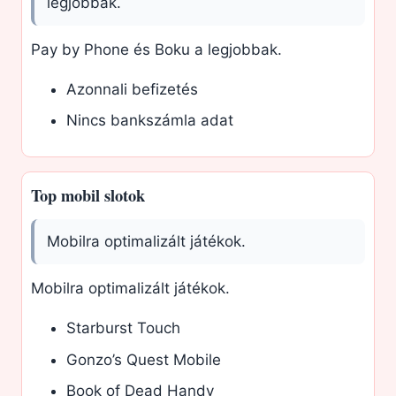
legjobbak.
Pay by Phone és Boku a legjobbak.
Azonnali befizetés
Nincs bankszámla adat
Top mobil slotok
Mobilra optimalizált játékok.
Mobilra optimalizált játékok.
Starburst Touch
Gonzo’s Quest Mobile
Book of Dead Handy