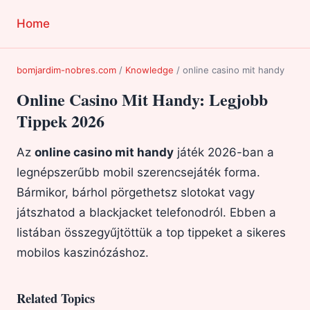
Home
bomjardim-nobres.com
/
Knowledge
/
online casino mit handy
Online Casino Mit Handy: Legjobb
Tippek 2026
Az
online casino mit handy
játék 2026-ban a
legnépszerűbb mobil szerencsejáték forma.
Bármikor, bárhol pörgethetsz slotokat vagy
játszhatod a blackjacket telefonodról. Ebben a
listában összegyűjtöttük a top tippeket a sikeres
mobilos kaszinózáshoz.
Related Topics