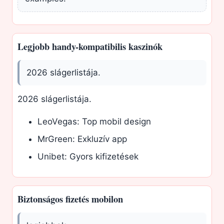
Legjobb handy-kompatibilis kaszinók
2026 slágerlistája.
2026 slágerlistája.
LeoVegas: Top mobil design
MrGreen: Exkluzív app
Unibet: Gyors kifizetések
Biztonságos fizetés mobilon