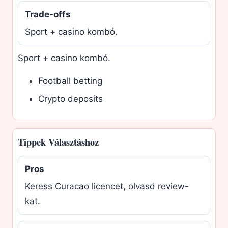
Trade-offs
Sport + casino kombó.
Sport + casino kombó.
Football betting
Crypto deposits
Tippek Választáshoz
Pros
Keress Curacao licencet, olvasd review-
kat.