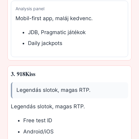
Analysis panel
Mobil-first app, maláj kedvenc.
JDB, Pragmatic játékok
Daily jackpots
3. 918Kiss
Legendás slotok, magas RTP.
Legendás slotok, magas RTP.
Free test ID
Android/iOS