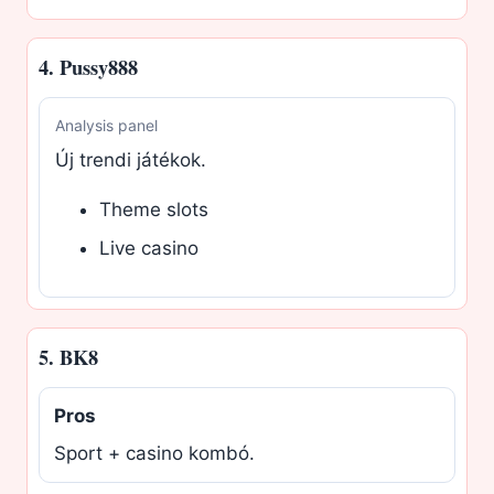
4. Pussy888
Analysis panel
Új trendi játékok.
Theme slots
Live casino
5. BK8
Pros
Sport + casino kombó.