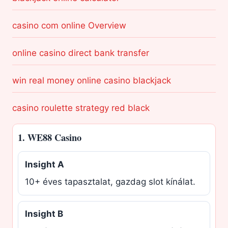
casino com online Overview
online casino direct bank transfer
win real money online casino blackjack
casino roulette strategy red black
1. WE88 Casino
Insight A
10+ éves tapasztalat, gazdag slot kínálat.
Insight B