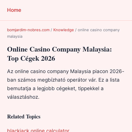
Home
bomjardim-nobres.com
/
Knowledge
/
online casino company
malaysia
Online Casino Company Malaysia:
Top Cégek 2026
Az online casino company Malaysia piacon 2026-
ban számos megbízható operátor vár. Ez a lista
bemutatja a legjobb cégeket, tippekkel a
választáshoz.
Related Topics
blackjack online calculator