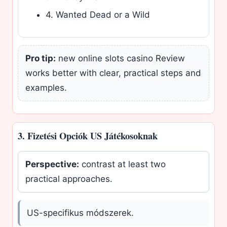
4. Wanted Dead or a Wild
Pro tip:
new online slots casino Review
works better with clear, practical steps and
examples.
3. Fizetési Opciók US Játékosoknak
Perspective:
contrast at least two
practical approaches.
US-specifikus módszerek.