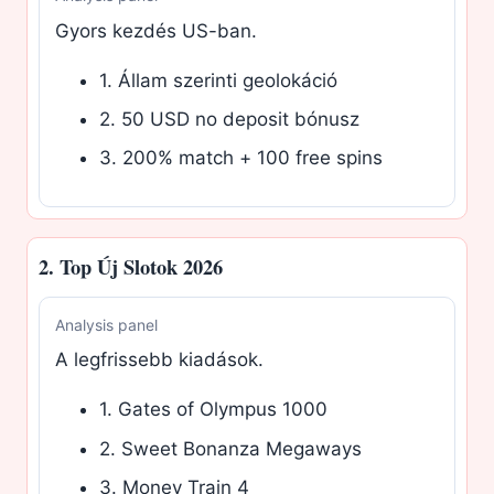
Gyors kezdés US-ban.
1. Állam szerinti geolokáció
2. 50 USD no deposit bónusz
3. 200% match + 100 free spins
2. Top Új Slotok 2026
Analysis panel
A legfrissebb kiadások.
1. Gates of Olympus 1000
2. Sweet Bonanza Megaways
3. Money Train 4