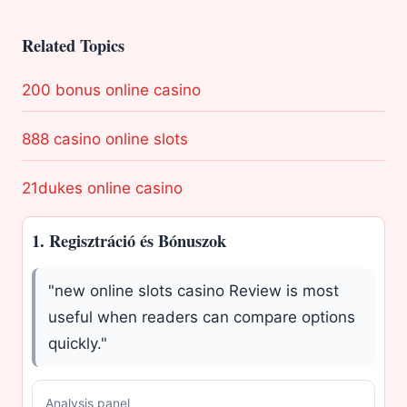
Related Topics
200 bonus online casino
888 casino online slots
21dukes online casino
1. Regisztráció és Bónuszok
"new online slots casino Review is most
useful when readers can compare options
quickly."
Analysis panel