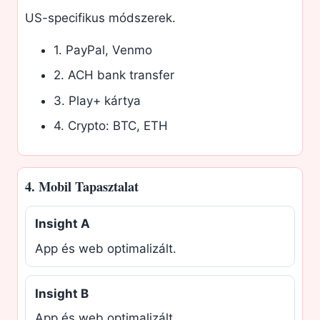
US-specifikus módszerek.
1. PayPal, Venmo
2. ACH bank transfer
3. Play+ kártya
4. Crypto: BTC, ETH
4. Mobil Tapasztalat
Insight A
App és web optimalizált.
Insight B
App és web optimalizált.