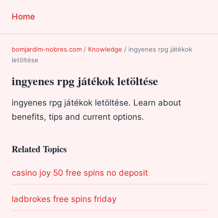
Home
bomjardim-nobres.com
/
Knowledge
/
ingyenes rpg játékok
letöltése
ingyenes rpg játékok letöltése
ingyenes rpg játékok letöltése. Learn about
benefits, tips and current options.
Related Topics
casino joy 50 free spins no deposit
ladbrokes free spins friday