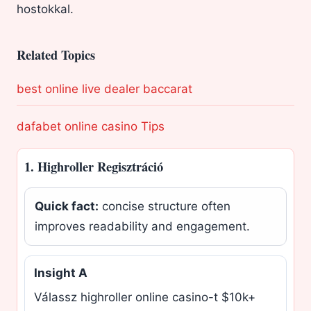
hostokkal.
Related Topics
best online live dealer baccarat
dafabet online casino Tips
1. Highroller Regisztráció
Quick fact:
concise structure often
improves readability and engagement.
Insight A
Válassz highroller online casino-t $10k+