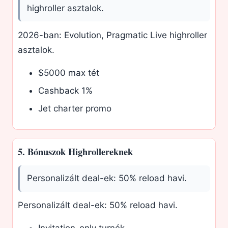
highroller asztalok.
2026-ban: Evolution, Pragmatic Live highroller
asztalok.
$5000 max tét
Cashback 1%
Jet charter promo
5. Bónuszok Highrollereknek
Personalizált deal-ek: 50% reload havi.
Personalizált deal-ek: 50% reload havi.