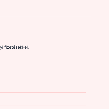
i fizetésekkel.