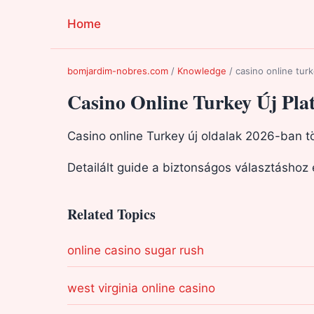
Home
bomjardim-nobres.com
/
Knowledge
/
casino online tur
Casino Online Turkey Új Pla
Casino online Turkey új oldalak 2026-ban tö
Detailált guide a biztonságos választáshoz 
Related Topics
online casino sugar rush
west virginia online casino