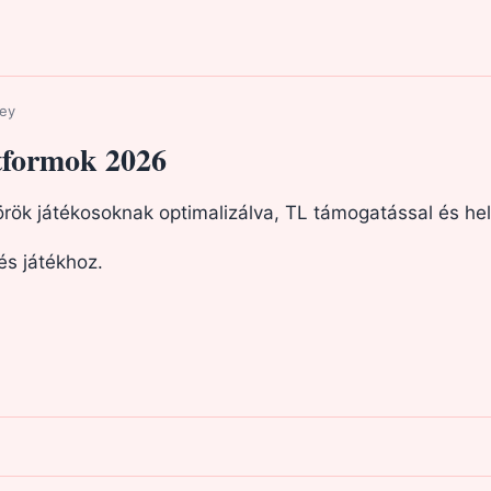
key
tformok 2026
rök játékosoknak optimalizálva, TL támogatással és hely
és játékhoz.