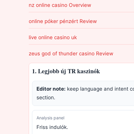
nz online casino Overview
online póker pénzért Review
live online casino uk
zeus god of thunder casino Review
1. Legjobb új TR kaszinók
Editor note:
keep language and intent co
section.
Analysis panel
Friss indulók.