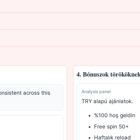
4. Bónuszok törökökne
Analysis panel
nsistent across this
TRY alapú ajánlatok.
%100 hoş geldin
Free spin 50+
Haftalık reload