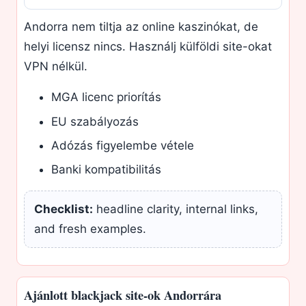
Andorra nem tiltja az online kaszinókat, de
helyi licensz nincs. Használj külföldi site-okat
VPN nélkül.
MGA licenc priorítás
EU szabályozás
Adózás figyelembe vétele
Banki kompatibilitás
Checklist:
headline clarity, internal links,
and fresh examples.
Ajánlott blackjack site-ok Andorrára