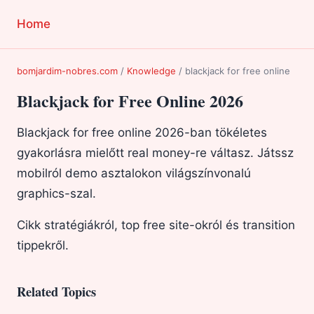
Home
bomjardim-nobres.com
/
Knowledge
/
blackjack for free online
Blackjack for Free Online 2026
Blackjack for free online 2026-ban tökéletes
gyakorlásra mielőtt real money-re váltasz. Játssz
mobilról demo asztalokon világszínvonalú
graphics-szal.
Cikk stratégiákról, top free site-okról és transition
tippekről.
Related Topics