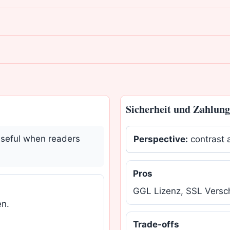
Sicherheit und Zahlun
useful when readers
Perspective:
contrast a
Pros
GGL Lizenz, SSL Versc
en.
Trade-offs