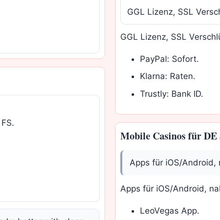
GGL Lizenz, SSL Versc
GGL Lizenz, SSL Verschl
PayPal: Sofort.
Klarna: Raten.
Trustly: Bank ID.
 FS.
Mobile Casinos für DE 
Apps für iOS/Android,
Apps für iOS/Android, n
LeoVegas App.