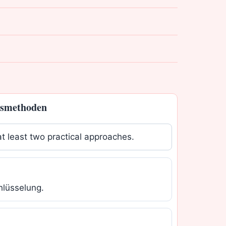
gsmethoden
t least two practical approaches.
hlüsselung.