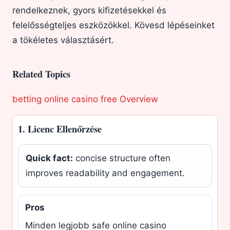
rendelkeznek, gyors kifizetésekkel és
felelősségteljes eszközökkel. Kövesd lépéseinket
a tökéletes választásért.
Related Topics
betting online casino free Overview
1. Licenc Ellenőrzése
Quick fact:
concise structure often
improves readability and engagement.
Pros
Minden legjobb safe online casino