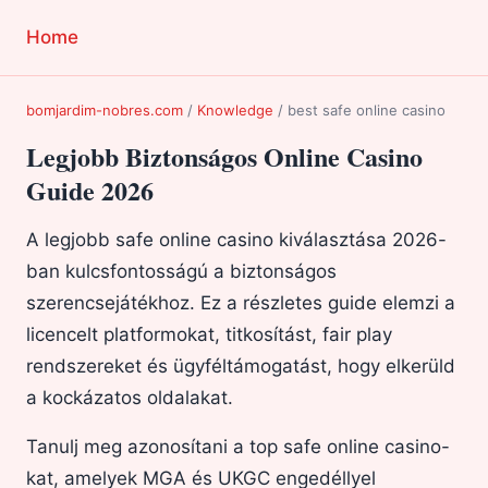
Home
bomjardim-nobres.com
/
Knowledge
/
best safe online casino
Legjobb Biztonságos Online Casino
Guide 2026
A legjobb safe online casino kiválasztása 2026-
ban kulcsfontosságú a biztonságos
szerencsejátékhoz. Ez a részletes guide elemzi a
licencelt platformokat, titkosítást, fair play
rendszereket és ügyféltámogatást, hogy elkerüld
a kockázatos oldalakat.
Tanulj meg azonosítani a top safe online casino-
kat, amelyek MGA és UKGC engedéllyel