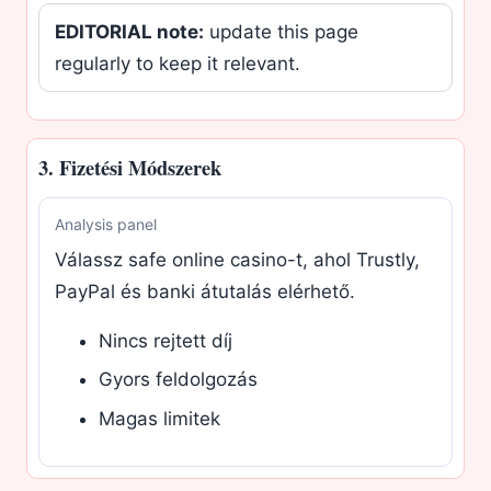
EDITORIAL note:
update this page
regularly to keep it relevant.
3. Fizetési Módszerek
Analysis panel
Válassz safe online casino-t, ahol Trustly,
PayPal és banki átutalás elérhető.
Nincs rejtett díj
Gyors feldolgozás
Magas limitek