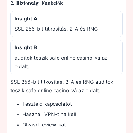
2. Biztonsági Funkciók
Insight A
SSL 256-bit titkosítás, 2FA és RNG
Insight B
auditok teszik safe online casino-vá az
oldalt.
SSL 256-bit titkosítás, 2FA és RNG auditok
teszik safe online casino-vá az oldalt.
Teszteld kapcsolatot
Használj VPN-t ha kell
Olvasd review-kat