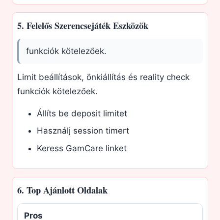
5. Felelős Szerencsejáték Eszközök
funkciók kötelezőek.
Limit beállítások, önkiállítás és reality check
funkciók kötelezőek.
Állíts be deposit limitet
Használj session timert
Keress GamCare linket
6. Top Ajánlott Oldalak
Pros