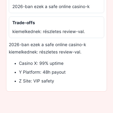
2026-ban ezek a safe online casino-k
Trade-offs
kiemelkednek: részletes review-val.
2026-ban ezek a safe online casino-k
kiemelkednek: részletes review-val.
Casino X: 99% uptime
Y Platform: 48h payout
Z Site: VIP safety