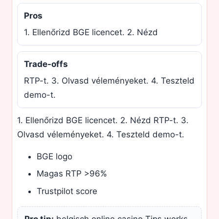
Pros
1. Ellenőrizd BGE licencet. 2. Nézd
Trade-offs
RTP-t. 3. Olvasd véleményeket. 4. Teszteld
demo-t.
1. Ellenőrizd BGE licencet. 2. Nézd RTP-t. 3.
Olvasd véleményeket. 4. Teszteld demo-t.
BGE logo
Magas RTP >96%
Trustpilot score
Pro tip:
belgisch online casino Tips works