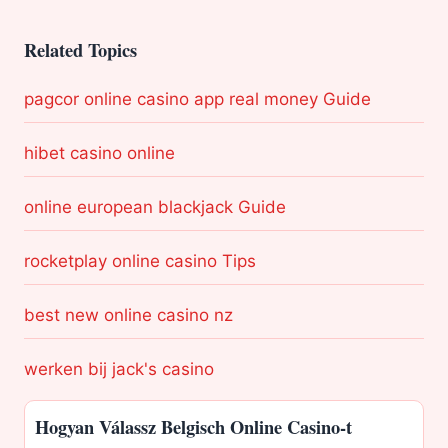
Related Topics
pagcor online casino app real money Guide
hibet casino online
online european blackjack Guide
rocketplay online casino Tips
best new online casino nz
werken bij jack's casino
Hogyan Válassz Belgisch Online Casino-t