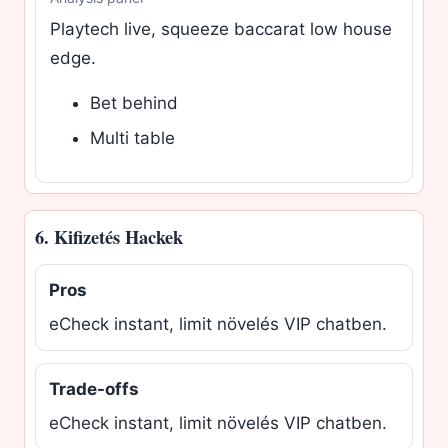
Playtech live, squeeze baccarat low house
edge.
Bet behind
Multi table
6. Kifizetés Hackek
Pros
eCheck instant, limit növelés VIP chatben.
Trade-offs
eCheck instant, limit növelés VIP chatben.