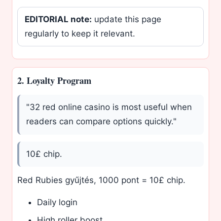
EDITORIAL note:
update this page
regularly to keep it relevant.
2. Loyalty Program
"32 red online casino is most useful when
readers can compare options quickly."
10£ chip.
Red Rubies gyűjtés, 1000 pont = 10£ chip.
Daily login
High roller boost