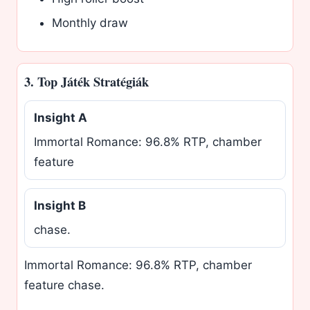
Monthly draw
3. Top Játék Stratégiák
Insight A
Immortal Romance: 96.8% RTP, chamber
feature
Insight B
chase.
Immortal Romance: 96.8% RTP, chamber
feature chase.