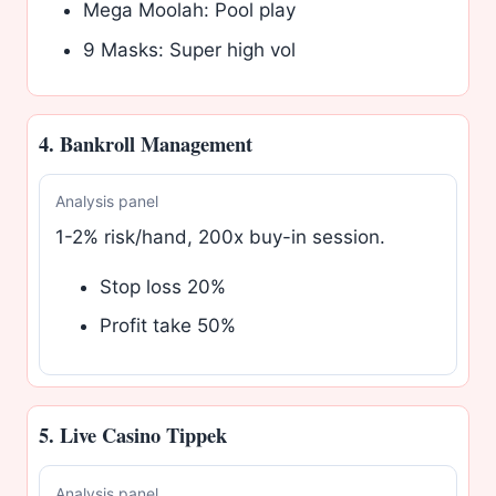
Mega Moolah: Pool play
9 Masks: Super high vol
4. Bankroll Management
Analysis panel
1-2% risk/hand, 200x buy-in session.
Stop loss 20%
Profit take 50%
5. Live Casino Tippek
Analysis panel