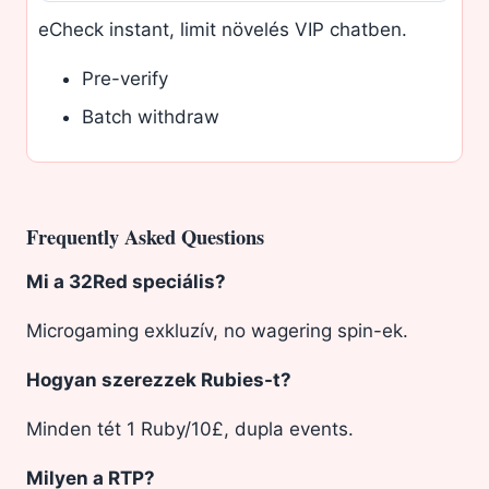
eCheck instant, limit növelés VIP chatben.
Pre-verify
Batch withdraw
Frequently Asked Questions
Mi a 32Red speciális?
Microgaming exkluzív, no wagering spin-ek.
Hogyan szerezzek Rubies-t?
Minden tét 1 Ruby/10£, dupla events.
Milyen a RTP?